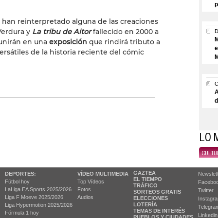
p
s han reinterpretado alguna de las creaciones
Verdura y
La tribu de Aitor
fallecido en 2000 a
M
eunirán en una
exposición
que rindirá tributo a
e
rsátiles de la historia reciente del cómic
M
A
d
LO 
CULTU
GAZTEA
DEPORTES:
VÍDEO MULTIMEDIA
Newslet
EL TIEMPO
Fútbol hoy
Top Vídeos
Facebo
TRÁFICO
LaLiga EA Sports 2025/2026
Fotos
Twitter
SORTEOS GRATIS
Liga F Moeve 2025/2026
Audios
ELECCIONES
Instagr
LOTERÍA
Liga Hypermotion 2025/2026
Telegra
TEMAS DE INTERÉS
Fórmula 1 hoy
Linkedin
PUEBLOS Y CIUDADES