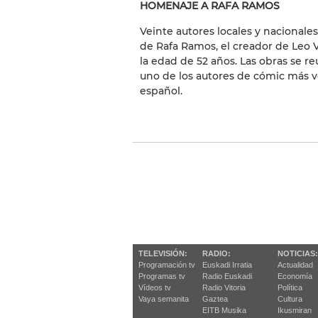
HOMENAJE A RAFA RAMOS
Veinte autores locales y nacionale
de Rafa Ramos, el creador de Leo 
la edad de 52 años. Las obras se r
uno de los autores de cómic más ve
español.
TELEVISIÓN:
RADIO:
NOTICIAS:
Programación tv
Euskadi Irratia
Actualidad
Programas tv
Radio Euskadi
Economía
Vídeos tv
Radio Vitoria
Política
Vaya semanita
Gaztea
Cultura
EITB Musika
Ikusmiran