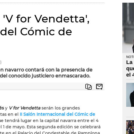
 'V for Vendetta',
 del Cómic de
NOTI
La
)
qu
n navarro contará con la presencia de
el
 del conocido justiciero enmascarado.
és
y
V for Vendetta
serán los grandes
tas en el
II Salón Internacional del Cómic de
ue tendrá lugar en la capital navarra entre el 4
 el 1 de mayo. Esta segunda edición se celebrará
e en el Palacio del Condestable de Pamplona,