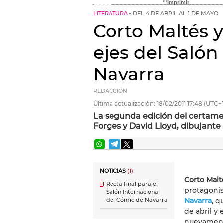
LITERATURA
DEL 4 DE ABRIL AL 1 DE MAYO
Corto Maltés y
ejes del Salón
Navarra
REDACCIÓN
Última actualización:
18/02/2011
17:48
(UTC+1
La segunda edición del certame
Forges y David Lloyd, dibujante
NOTICIAS
(1)
Corto Malt
Recta final para el
protagonis
Salón Internacional
Navarra
, q
del Cómic de Navarra
de abril y
nuevament