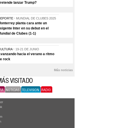
retende lanzar Trump?
DEPORTE
MUNDIAL DE CLUBES 2025
onterrey planta cara ante un
xigente Inter en su debut en el
undial de Clubes (1-1)
CULTURA
19-21 DE JUNIO
vanzando hacia el verano a ritmo
e rock
Más noticias
MÁS VISITADO
RA
NOTICIAS
TELEVISION
RADIO
ter
ok
am
m