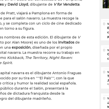
es
y
David Lloyd
, dibujante de
V for Vendetta
.
 de Pratt, viajará a Pamplona en forma de
 para el salón navarro. La muestra recoge la
ano, y se completa con un ciclo de cine dedicado
N
en torno a su figura.
E
c
es nombres de esta edición. El dibujante de
V
p
ito por Alan Moore) es uno de los
invitados
de
con una
exposición
, diseñada por el propio
N
pital navarra. La muestra recorre su trabajo en
O
como
Kickback,
The Territory
,
Night Raven:
c
 Spirit
.
N
 capital navarra es el dibujante Antonio Fraguas
T
ocido por su tira en ''''El País'''', con la que
J
crítica y humor la realidad social española.
"
 público durante el Salón, presentará la
años de dictadura franquista desde la
egro del dibujante madrileño.
N
¿
t