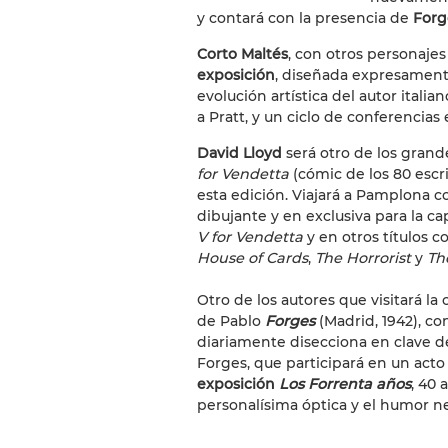
y contará con la presencia de
Forg
Corto Maltés
, con otros personajes
exposición
, diseñada expresamente
evolución artística del autor itali
a Pratt, y un ciclo de conferencias 
David Lloyd
será otro de los grand
for Vendetta
(cómic de los 80 escr
esta edición. Viajará a Pamplona 
dibujante y en exclusiva para la ca
V for Vendetta
y en otros títulos 
House of Cards
,
The Horrorist
y
The
Otro de los autores que visitará la
de Pablo
Forges
(Madrid, 1942), con
diariamente disecciona en clave de 
Forges, que participará en un acto
exposición
Los Forrenta años
, 40 
personalísima óptica y el humor n