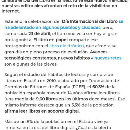
celebra el Día del Libro en la Red. Ante este nuevo mercado,
nuestras editoriales afrontan el reto de la visibilidad en
Internet.
Este año la celebración del
Día Internacional del Libro
se
ha adelantado en algunos pueblos y ciudades
, pero,
como cada
23 de abril
, el libro vuelve a ser hoy el gran
protagonista. El
libro en papel
comparte ese
protagonismo con el
libro electrónico
, que afronta su
gran día en pleno proceso de evolución.
Avances
tecnológicos constantes, nuevos hábitos
y
nuevos retos
son algunas de las claves.
Según el estudio de hábitos de lectura y compra de
libros en España en 2010, elaborado por Federación de
Gremios de Editores de España (FGEE), el
60,3%
de la
población española mayor de 14 años afirma leer libros
(una media de
9,60 libros
en los últimos doce meses). Ese
mismo informe destaca que un
5,3%
de la población
afirma leer libros en soporte digital.
Más de un 5% de la población en el Estado vive ya
inmersa en la era del libro digital. ¿Cual es la oferta