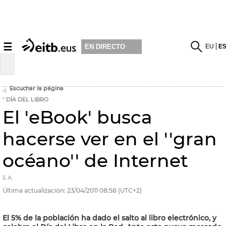
☰
EU
E
EN DIRECTO
Escuchar la página
DÍA DEL LIBRO
El 'eBook' busca
hacerse ver en el ''gran
océano'' de Internet
E.A.
Última actualización:
23/04/2011
08:58
(UTC+2)
El 5% de la población ha dado el salto al libro electrónico, y