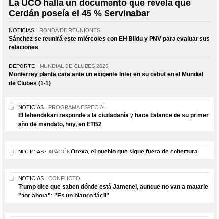
La UCO halla un documento que revela que
Cerdán poseía el 45 % Servinabar
NOTICIAS
RONDA DE REUNIONES
Sánchez se reunirá este miércoles con EH Bildu y PNV para evaluar sus
relaciones
DEPORTE
MUNDIAL DE CLUBES 2025
Monterrey planta cara ante un exigente Inter en su debut en el Mundial
de Clubes (1-1)
NOTICIAS
PROGRAMA ESPECIAL
El lehendakari responde a la ciudadanía y hace balance de su primer
año de mandato, hoy, en ETB2
Orexa, el pueblo que sigue fuera de cobertura
NOTICIAS
APAGÓN
NOTICIAS
CONFLICTO
Trump dice que saben dónde está Jamenei, aunque no van a matarle
"por ahora": "Es un blanco fácil"