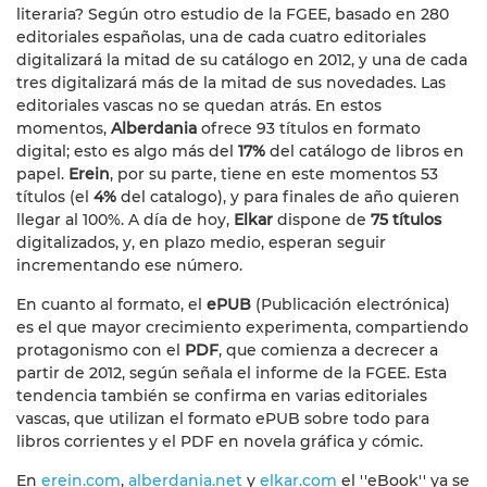
literaria? Según otro estudio de la FGEE, basado en 280
editoriales españolas, una de cada cuatro editoriales
digitalizará la mitad de su catálogo en 2012, y una de cada
tres digitalizará más de la mitad de sus novedades. Las
editoriales vascas no se quedan atrás. En estos
momentos,
Alberdania
ofrece 93 títulos en formato
digital; esto es algo más del
17%
del catálogo de libros en
papel.
Erein
, por su parte, tiene en este momentos 53
títulos (el
4%
del catalogo), y para finales de año quieren
llegar al 100%. A día de hoy,
Elkar
dispone de
75 títulos
digitalizados, y, en plazo medio, esperan seguir
incrementando ese número.
En cuanto al formato, el
ePUB
(Publicación electrónica)
es el que mayor crecimiento experimenta, compartiendo
protagonismo con el
PDF
, que comienza a decrecer a
partir de 2012, según señala el informe de la FGEE. Esta
tendencia también se confirma en varias editoriales
vascas, que utilizan el formato ePUB sobre todo para
libros corrientes y el PDF en novela gráfica y cómic.
En
erein.com
,
alberdania.net
y
elkar.com
el ''eBook'' ya se