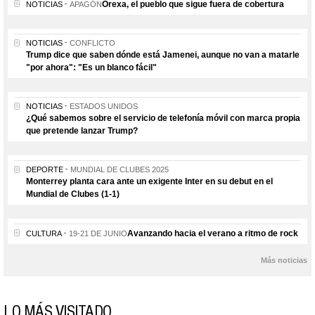
Orexa, el pueblo que sigue fuera de cobertura
NOTICIAS
APAGÓN
NOTICIAS
CONFLICTO
Trump dice que saben dónde está Jamenei, aunque no van a matarle
"por ahora": "Es un blanco fácil"
NOTICIAS
ESTADOS UNIDOS
¿Qué sabemos sobre el servicio de telefonía móvil con marca propia
que pretende lanzar Trump?
DEPORTE
MUNDIAL DE CLUBES 2025
Monterrey planta cara ante un exigente Inter en su debut en el
Mundial de Clubes (1-1)
Avanzando hacia el verano a ritmo de rock
CULTURA
19-21 DE JUNIO
Más noticias
LO MÁS VISITADO