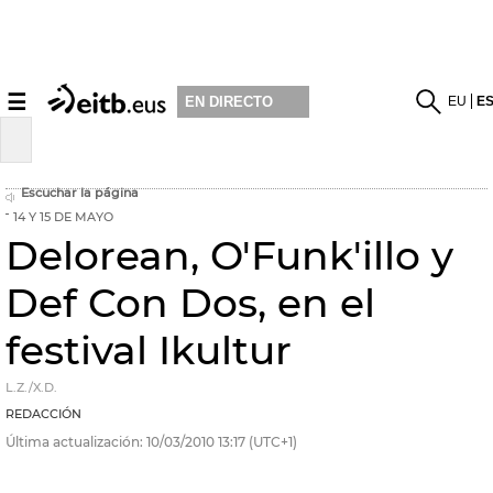
☰
EU
E
EN DIRECTO
Escuchar la página
14 Y 15 DE MAYO
Delorean, O'Funk'illo y
Def Con Dos, en el
festival Ikultur
L.Z./X.D.
REDACCIÓN
Última actualización:
10/03/2010
13:17
(UTC+1)