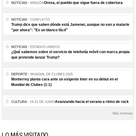
Orexa, el pueblo que sigue fuera de cobertura
NOTICIAS
APAGÓN
NOTICIAS
CONFLICTO
Trump dice que saben dónde está Jamenei, aunque no van a matarle
"por ahora": "Es un blanco fácil"
NOTICIAS
ESTADOS UNIDOS
¿Qué sabemos sobre el servicio de telefonía móvil con marca propia
que pretende lanzar Trump?
DEPORTE
MUNDIAL DE CLUBES 2025
Monterrey planta cara ante un exigente Inter en su debut en el
Mundial de Clubes (1-1)
Avanzando hacia el verano a ritmo de rock
CULTURA
19-21 DE JUNIO
Más noticias
LO MÁS VISITADO