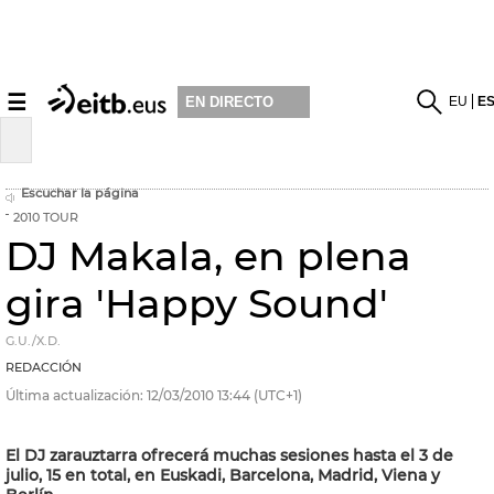
☰
EU
E
EN DIRECTO
Escuchar la página
2010 TOUR
DJ Makala, en plena
gira 'Happy Sound'
G.U./X.D.
REDACCIÓN
Última actualización:
12/03/2010
13:44
(UTC+1)
El DJ zarauztarra ofrecerá muchas sesiones hasta el 3 de
julio, 15 en total, en Euskadi, Barcelona, Madrid, Viena y