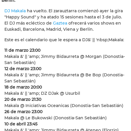
Berlín.
DJ Makala
ha vuelto. El zarauztarra comienzó ayer la gira
"Happy Sound" y ha atado 15 sesiones hasta el 3 de julio.
El DJ más ecléctico de
Gaztea
ofrecerá varios shows en
Euskadi, Barcelona, Madrid, Viena y Berlín.
Este es el calendario que le espera a DJ&' || 'nbsp;Makala:
11 de marzo 23:00
Makala &' || 'amp; Jimmy Bidaurreta @ Morgan (Donostia-
San Sebastián)
12 de marzo 23:00
Makala &' || 'amp; Jimmy Bidaurreta @ Be Bop (Donostia-
San Sebastián)
18 de marzo 20:00
Makala &' || 'amp; DZ DJak @ Usurbil
20 de marzo 21:30
Makala @ Iniciativas Oceanicas (Donostia-San Sebastián)
26 de marzo 23:00
Makala @ Le Bukowski (Donostia-San Sebastián)
10 de abril 23:45
Makala &' || 'amp; Jimmy Bidaurreta @ Ateneo (Elorrio)