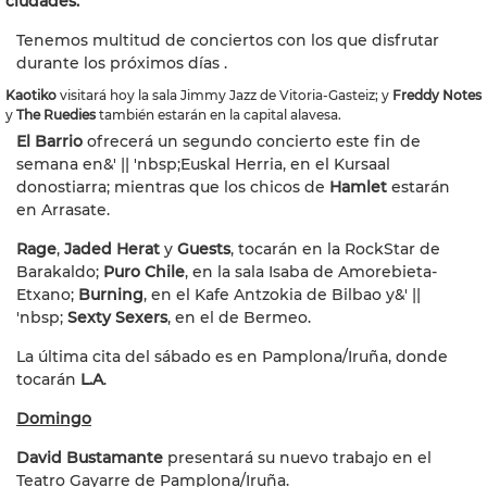
ciudades.
Tenemos multitud de conciertos con los que disfrutar
durante los próximos días .
Kaotiko
visitará hoy la sala Jimmy Jazz de Vitoria-Gasteiz; y
Freddy Notes
y
The Ruedies
también estarán en la capital alavesa.
El Barrio
ofrecerá un segundo concierto este fin de
semana en&' || 'nbsp;
Euskal Herria, en el Kursaal
donostiarra; mientras que los chicos de
Hamlet
estarán
en
Arrasate.
Rage
,
Jaded Herat
y
Guests
, tocarán en la RockStar de
Barakaldo;
Puro Chile
, en la sala Isaba de Amorebieta-
Etxano;
Burning
, en el Kafe Antzokia de Bilbao y&' ||
'nbsp;
Sexty Sexers
, en el de Bermeo.
La última cita del sábado es en Pamplona/Iruña, donde
tocarán
L.A
.
Domingo
David Bustamante
presentará su nuevo trabajo en el
Teatro Gayarre de Pamplona/Iruña.