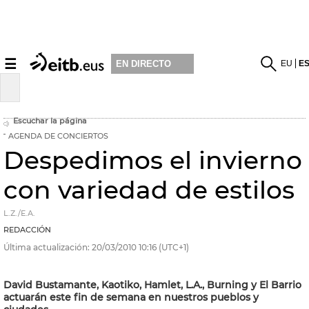
☰
EU
E
EN DIRECTO
Escuchar la página
AGENDA DE CONCIERTOS
Despedimos el invierno
con variedad de estilos
L.Z./E.A.
REDACCIÓN
Última actualización:
20/03/2010
10:16
(UTC+1)
David Bustamante, Kaotiko, Hamlet, L.A., Burning y El Barrio
actuarán este fin de semana en nuestros pueblos y