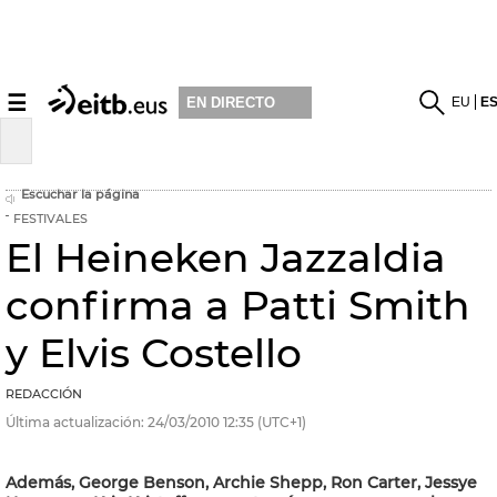
☰
EU
E
EN DIRECTO
Escuchar la página
FESTIVALES
El Heineken Jazzaldia
confirma a Patti Smith
y Elvis Costello
REDACCIÓN
Última actualización:
24/03/2010
12:35
(UTC+1)
Además, George Benson, Archie Shepp, Ron Carter, Jessye