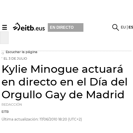
☰
EU
E
EN DIRECTO
Escuchar la página
EL 3 DE JULIO
Kylie Minogue actuará
en directo en el Día del
Orgullo Gay de Madrid
REDACCIÓN
EITB
Última actualización:
17/06/2010
18:20
(UTC+2)