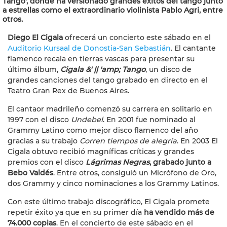
Tango', donde ha versionado grandes éxitos del tango junto
a estrellas como el extraordinario violinista Pablo Agri, entre
otros.
Diego El Cigala
ofrecerá un concierto este sábado en el
Auditorio Kursaal de Donostia-San Sebastián
. El cantante
flamenco recala en tierras vascas para presentar su
último álbum,
Cigala &' || 'amp; Tango
, un disco de
grandes canciones del tango grabado en directo en el
Teatro Gran Rex de Buenos Aires.
El cantaor madrileño comenzó su carrera en solitario en
1997 con el disco
Undebel
. En 2001 fue nominado al
Grammy Latino como mejor disco flamenco del año
gracias a su trabajo
Corren tiempos de alegría
. En 2003 El
Cigala obtuvo recibió magníficas críticas y grandes
premios con el disco
Lágrimas Negras
, grabado junto a
Bebo Valdés
. Entre otros, consiguió un Micrófono de Oro,
dos Grammy y cinco nominaciones a los Grammy Latinos.
Con este último trabajo discográfico, El Cigala promete
repetir éxito ya que en su primer día
ha vendido más de
74.000 copias
. En el concierto de este sábado en el