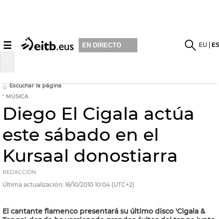
☰
EU
E
EN DIRECTO
Escuchar la página
MÚSICA
Diego El Cigala actúa
este sábado en el
Kursaal donostiarra
REDACCIÓN
Última actualización:
16/10/2010
10:04
(UTC+2)
El cantante flamenco presentará su último disco 'Cigala &