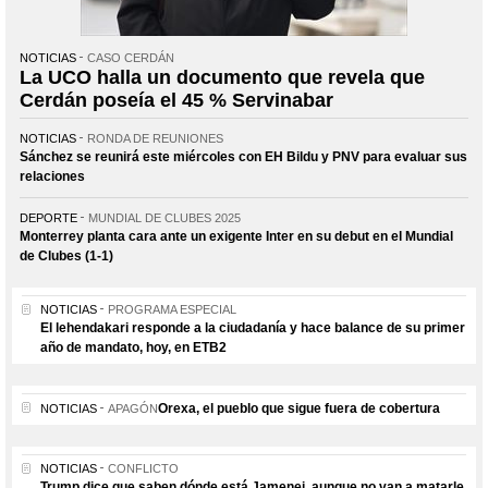
NOTICIAS
CASO CERDÁN
La UCO halla un documento que revela que
Cerdán poseía el 45 % Servinabar
NOTICIAS
RONDA DE REUNIONES
Sánchez se reunirá este miércoles con EH Bildu y PNV para evaluar sus
relaciones
DEPORTE
MUNDIAL DE CLUBES 2025
Monterrey planta cara ante un exigente Inter en su debut en el Mundial
de Clubes (1-1)
NOTICIAS
PROGRAMA ESPECIAL
El lehendakari responde a la ciudadanía y hace balance de su primer
año de mandato, hoy, en ETB2
Orexa, el pueblo que sigue fuera de cobertura
NOTICIAS
APAGÓN
NOTICIAS
CONFLICTO
Trump dice que saben dónde está Jamenei, aunque no van a matarle