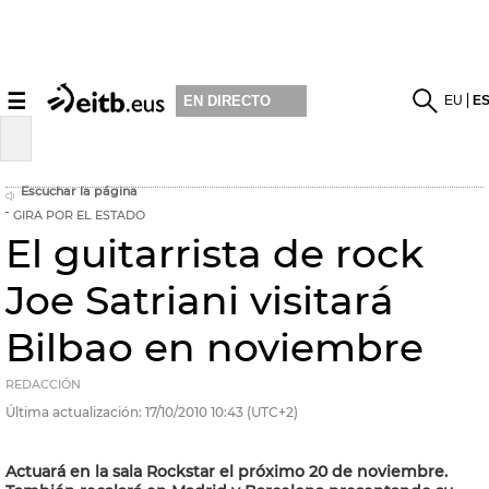
☰
EU
E
EN DIRECTO
Escuchar la página
GIRA POR EL ESTADO
El guitarrista de rock
Joe Satriani visitará
Bilbao en noviembre
REDACCIÓN
Última actualización:
17/10/2010
10:43
(UTC+2)
Actuará en la sala Rockstar el próximo 20 de noviembre.