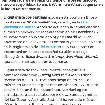
También recalará en Madrid y Barcelona presentando su
nuevo trabajo 'Black Swans & Wormhole Wizards', que sale a
la luz en unas semanas.
El
guitarrista Joe Sastriani
actuará este otoño en Bilbao.
La cita será el
20 de noviembre
, sábado, en la
sala
Rockstar de Bilbao
. Antes de actuar en la capital vizcaína,
el músico neoyorkino recalará también en
Barcelona
(17
de noviembre en la sala Apolo) y en
Madrid
(el 18 de
noviembre en La Riviera). Las entradas ya están a la venta
en la página web de
Ticketmaste
r a 35 euros. Sastriani
presentará en el Estado español su último trabajo
discográfico
Black Swans &' || 'amp; Wormhole Wizards
,
que sale al mercado en unas semanas.
El guitarrista de rock instrumental consiguió sus
primeros éxitos con
Surfing with the Alie
n
, su disco
revelación de 1987. Nueve años después, en 1996, el
músico en una de sus giras más ambiciosas ''G3'', que se
convirtió en un éxito instantáneo. Sastriani agotó
entradas para sus recitales por EE. UU., Europa, América
del Sur, Japón y Australia. Sastriani ha vendido más de
100 millones de discos en todo el mundo y ha