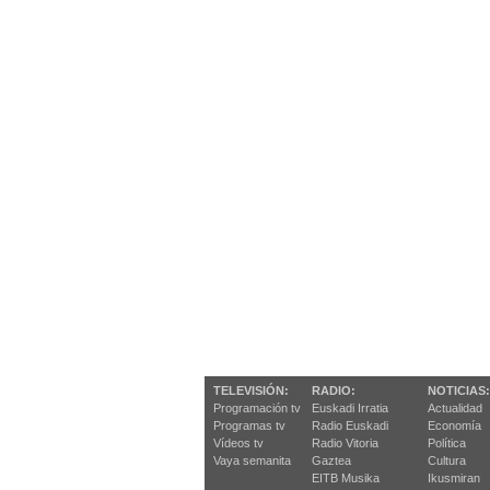
TELEVISIÓN:
RADIO:
NOTICIAS:
Programación tv
Euskadi Irratia
Actualidad
Programas tv
Radio Euskadi
Economía
Vídeos tv
Radio Vitoria
Política
Vaya semanita
Gaztea
Cultura
EITB Musika
Ikusmiran