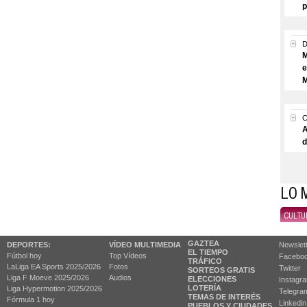
p
M
e
M
A
d
LO 
CULTU
GAZTEA
DEPORTES:
VÍDEO MULTIMEDIA
Newslet
EL TIEMPO
Fútbol hoy
Top Vídeos
Facebo
TRÁFICO
LaLiga EA Sports 2025/2026
Fotos
Twitter
SORTEOS GRATIS
Liga F Moeve 2025/2026
Audios
ELECCIONES
Instagr
LOTERÍA
Liga Hypermotion 2025/2026
Telegra
TEMAS DE INTERÉS
Fórmula 1 hoy
Linkedin
PUEBLOS Y CIUDADES