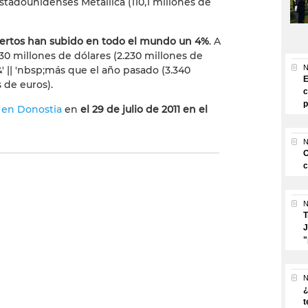
estadounidenses Metallica (110,1 millones de
ciertos han subido en todo el mundo un 4%
. A
30 millones de dólares (2.230 millones de
N
 || 'nbsp;
más que el año pasado (3.340
E
 de euros).
c
p
á en Donostia
en
el 29 de julio de 2011 en el
N
O
c
N
T
J
"
N
¿
t