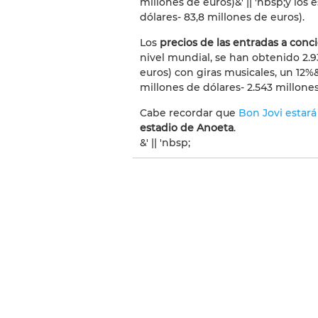
millones de euros)&' || 'nbsp;
y los 
dólares- 83,8 millones de euros).
Los
precios de las entradas a con
nivel mundial, se han obtenido 2.9
euros) con giras musicales, un 12%&'
millones de dólares- 2.543 millones
Cabe recordar que
Bon Jovi estar
estadio de Anoeta
.
&' || 'nbsp;