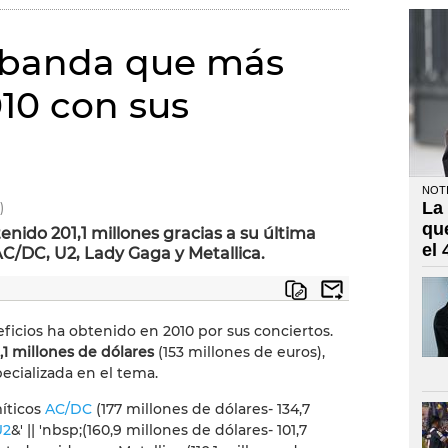
a banda que más
10 con sus
NOTI
La
)
qu
nido 201,1 millones gracias a su última
el
AC/DC, U2, Lady Gaga y Metallica.
icios ha obtenido en 2010 por sus conciertos.
1 millones de dólares
(153 millones de euros),
pecializada en el tema.
míticos
AC/DC
(177 millones de dólares- 134,7
U2
&' || 'nbsp;
(160,9 millones de dólares- 101,7