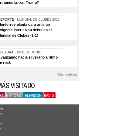
retende lanzar Trump?
DEPORTE
MUNDIAL DE CLUBES 2025
onterrey planta cara ante un
xigente Inter en su debut en el
undial de Clubes (1-1)
CULTURA
19-21 DE JUNIO
vanzando hacia el verano a ritmo
e rock
Más noticias
MÁS VISITADO
RA
NOTICIAS
TELEVISION
RADIO
ter
ok
am
m