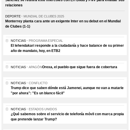
Sánchez se reunirá este miércoles con EH Bildu y PNV para evaluar sus
relaciones
DEPORTE
MUNDIAL DE CLUBES 2025
Monterrey planta cara ante un exigente Inter en su debut en el Mundial
de Clubes (1-1)
NOTICIAS
PROGRAMA ESPECIAL
El lehendakari responde a la ciudadanía y hace balance de su primer
año de mandato, hoy, en ETB2
Orexa, el pueblo que sigue fuera de cobertura
NOTICIAS
APAGÓN
NOTICIAS
CONFLICTO
Trump dice que saben dónde está Jamenei, aunque no van a matarle
"por ahora": "Es un blanco fácil"
NOTICIAS
ESTADOS UNIDOS
¿Qué sabemos sobre el servicio de telefonía móvil con marca propia
que pretende lanzar Trump?