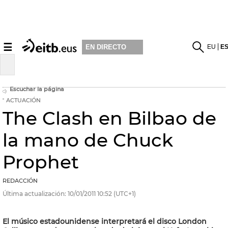
☰
EU
E
EN DIRECTO
Escuchar la página
ACTUACIÓN
The Clash en Bilbao de
la mano de Chuck
Prophet
REDACCIÓN
Última actualización:
10/01/2011
10:52
(UTC+1)
El músico estadounidense interpretará el disco London