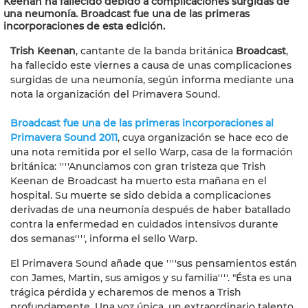
Keenan ha fallecido debido a complicaciones surgidas de
una neumonía. Broadcast fue una de las primeras
incorporaciones de esta edición.
Trish Keenan
, cantante de la banda británica
Broadcast
,
ha fallecido este viernes a causa de unas complicaciones
surgidas de una neumonía, según informa mediante una
nota la organización del Primavera Sound.
Broadcast fue una de las primeras incorporaciones al
Primavera Sound 2011
, cuya organización se hace eco de
una nota remitida por el sello Warp, casa de la formación
británica: ''''Anunciamos con gran tristeza que Trish
Keenan de Broadcast ha muerto esta mañana en el
hospital. Su muerte se sido debida a complicaciones
derivadas de una neumonía después de haber batallado
contra la enfermedad en cuidados intensivos durante
dos semanas'''', informa el sello Warp.
El Primavera Sound añade que ''''sus pensamientos están
con James, Martin, sus amigos y su familia''''. "Ésta es una
trágica pérdida y echaremos de menos a Trish
profundamente. Una voz única, un extraordinario talento