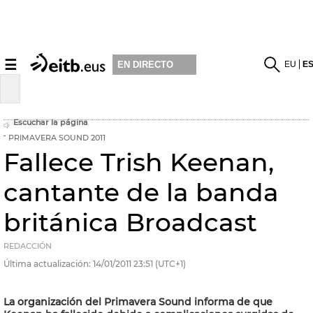
☰
EU
E
EN DIRECTO
Escuchar la página
PRIMAVERA SOUND 2011
Fallece Trish Keenan,
cantante de la banda
británica Broadcast
REDACCIÓN
Última actualización:
14/01/2011
23:51
(UTC+1)
La organización del Primavera Sound informa de que