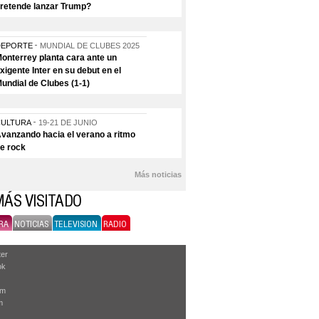
retende lanzar Trump?
DEPORTE
MUNDIAL DE CLUBES 2025
onterrey planta cara ante un
xigente Inter en su debut en el
undial de Clubes (1-1)
CULTURA
19-21 DE JUNIO
vanzando hacia el verano a ritmo
e rock
Más noticias
MÁS VISITADO
RA
NOTICIAS
TELEVISION
RADIO
ter
ok
am
m