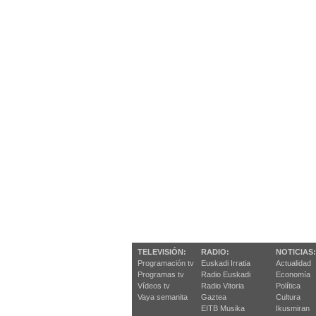
TELEVISIÓN:
RADIO:
NOTICIAS:
Programación tv
Euskadi Irratia
Actualidad
Programas tv
Radio Euskadi
Economía
Vídeos tv
Radio Vitoria
Política
Vaya semanita
Gaztea
Cultura
EITB Musika
Ikusmiran