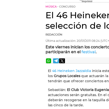
MÚSICA
CONCURSO
El 46 Heineken
selección de l
REDACCIÓN
Última actualización:
20/01/2011
08:24
(UTC+
Este viernes inician los conciert
participarán en el
festival
.
El
46 Heineken Jazzaldia
inicia est
los
Grupos Locales
que actuarán la 
tendrán que ofrecer conciertos en
Sebastián:
El Club Victoria Eugenia
actuaciones serán gratuitas. En el 
deberán recogerse en la taquilla de
las cinco de la tarde.