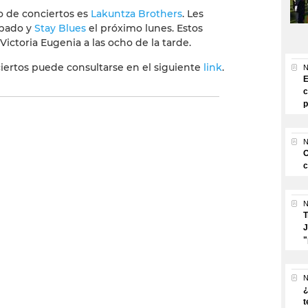
lo de conciertos es
Lakuntza Brothers
. Les
ábado y
Stay Blues
el próximo lunes. Estos
Victoria Eugenia a las ocho de la tarde.
ertos puede consultarse en el siguiente
link
.
N
E
c
p
N
O
c
N
T
J
"
N
¿
t