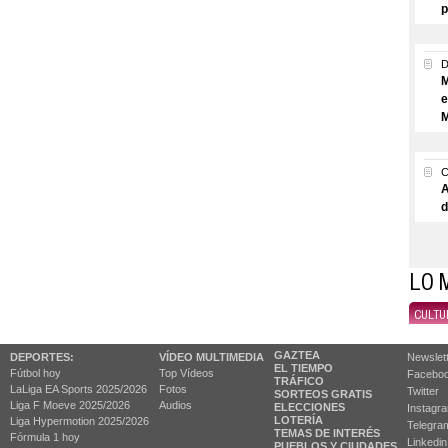
p
M
e
M
A
d
LO 
CULTU
GAZTEA
DEPORTES:
VÍDEO MULTIMEDIA
Newslet
EL TIEMPO
Fútbol hoy
Top Vídeos
Facebo
TRÁFICO
LaLiga EA Sports 2025/2026
Fotos
Twitter
SORTEOS GRATIS
Liga F Moeve 2025/2026
Audios
ELECCIONES
Instagr
LOTERÍA
Liga Hypermotion 2025/2026
Telegra
TEMAS DE INTERÉS
Fórmula 1 hoy
Linkedin
PUEBLOS Y CIUDADES