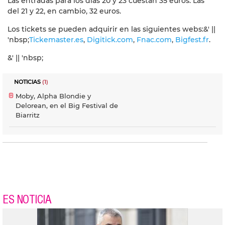
Las entradas para los días 20 y 23 cuestan 35 euros. Las
del 21 y 22, en cambio, 32 euros.
Los tickets se pueden adquirir en las siguientes webs:&' ||
'nbsp;
Tickemaster.es
,
Digitick.com
,
Fnac.com
,
Bigfest.fr
.
&' || 'nbsp;
NOTICIAS
(1)
Moby, Alpha Blondie y
Delorean, en el Big Festival de
Biarritz
ES NOTICIA