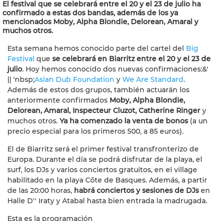
El festival que se celebrará entre el 20 y el 23 de julio ha
confirmado a estas dos bandas, además de los ya
mencionados Moby, Alpha Blondie, Delorean, Amaral y
muchos otros.
Esta semana hemos conocido parte del cartel del
Big
Festival
que
se celebrará en Biarritz entre el 20 y el 23 de
julio
. Hoy hemos conocido dos nuevas confirmaciones:&'
|| 'nbsp;
Asian Dub Foundation
y
We Are Standard
.
Además de estos dos grupos, también actuarán los
anteriormente confirmados
Moby
, Alpha Blondie,
Delorean, Amaral, Inspecteur Cluzot, Catherine Ringer
y
muchos otros.
Ya ha comenzado la venta de bonos
(a un
precio especial para los primeros 500, a 85 euros).
El de Biarritz será el primer festival transfronterizo de
Europa. Durante el día se podrá disfrutar de la playa, el
surf, los DJs y varios conciertos gratuitos, en el village
habilitado en la playa Côte de Basques. Además, a partir
de las 20:00 horas,
habrá conciertos y sesiones de DJs
en
Halle D'' Iraty y Atabal hasta bien entrada la madrugada.
Esta es la programación