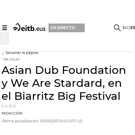
☰
EU
E
EN DIRECTO
Escuchar la página
EN JULIO
Asian Dub Foundation
y We Are Stardard, en
el Biarritz Big Festival
G.U./X.D.
REDACCIÓN
Última actualización:
05/05/2011
12:01
(UTC+2)