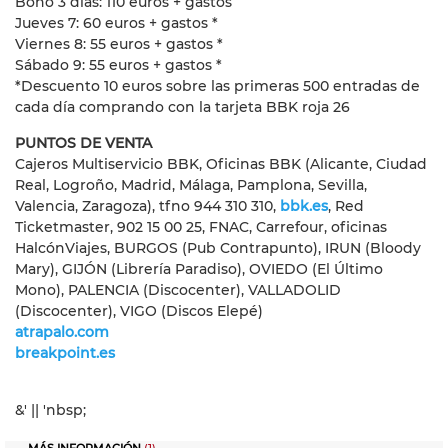
Bono 3 días: 110 euros + gastos
Jueves 7: 60 euros + gastos *
Viernes 8: 55 euros + gastos *
Sábado 9: 55 euros + gastos *
*Descuento 10 euros sobre las primeras 500 entradas de
cada día comprando con la tarjeta BBK roja 26
PUNTOS DE VENTA
Cajeros Multiservicio BBK, Oficinas BBK (Alicante, Ciudad
Real, Logroño, Madrid, Málaga, Pamplona, Sevilla,
Valencia, Zaragoza), tfno 944 310 310,
bbk.es
, Red
Ticketmaster, 902 15 00 25, FNAC, Carrefour, oficinas
HalcónViajes, BURGOS (Pub Contrapunto), IRUN (Bloody
Mary), GIJÓN (Librería Paradiso), OVIEDO (El Último
Mono), PALENCIA (Discocenter), VALLADOLID
(Discocenter), VIGO (Discos Elepé)
atrapalo.com
breakpoint.es
&' || 'nbsp;