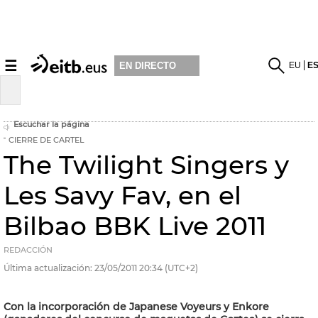
☰
EU
E
EN DIRECTO
Escuchar la página
CIERRE DE CARTEL
The Twilight Singers y
Les Savy Fav, en el
Bilbao BBK Live 2011
REDACCIÓN
Última actualización:
23/05/2011
20:34
(UTC+2)
Con la incorporación de Japanese Voyeurs y Enkore