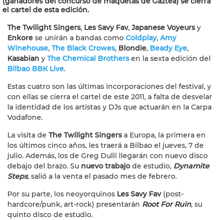
(ganadores del concurso de maquetas de Gaztea) se cierra
el cartel de esta edición.
The Twilight Singers
,
Les Savy Fav
,
Japanese Voyeurs
y
Enkore
se unirán a bandas como
Coldplay
,
Amy
Winehouse
,
The Black Crowes
,
Blondie
,
Beady Eye
,
Kasabian
y
The Chemical Brothers
en la sexta edición del
Bilbao BBK Live
.
Estas cuatro son las últimas incorporaciones del festival, y
con ellas se cierra el cartel de este 2011, a falta de desvelar
la identidad de los artistas y DJs que actuarán en la Carpa
Vodafone.
La visita de
The Twilight Singers
a Europa, la primera en
los últimos cinco años, les traerá a Bilbao el jueves, 7 de
julio. Además, los de Greg Dulli llegarán con nuevo disco
debajo del brazo. Su
nuevo trabajo
de estudio,
Dynamite
Steps
, salió a la venta el pasado mes de febrero.
Por su parte, los neoyorquinos
Les Savy Fav
(post-
hardcore/punk, art-rock) presentarán
Root For Ruin
, su
quinto disco de estudio.