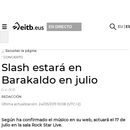
☰
EU
E
EN DIRECTO
Escuchar la página
CONCIERTO
Slash estará en
Barakaldo en julio
G.U./X.D.
REDACCIÓN
Última actualización:
24/05/2011
10:08
(UTC+2)
Según ha confirmado el músico en su web, actuará el 17 de
julio en la sala Rock Star Live.