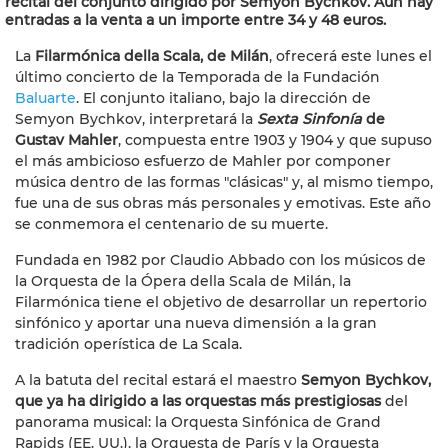
recital del conjunto dirigido por Semyon Bychkov. Aún hay
entradas a la venta a un importe entre 34 y 48 euros.
La
Filarmónica della Scala, de Milán
, ofrecerá este lunes el
último concierto de la Temporada de la Fundación
Baluarte
. El conjunto italiano, bajo la dirección de
Semyon Bychkov, interpretará la
Sexta Sinfonía
de
Gustav Mahler
, compuesta entre 1903 y 1904 y que supuso
el más ambicioso esfuerzo de Mahler por componer
música dentro de las formas "clásicas" y, al mismo tiempo,
fue una de sus obras más personales y emotivas. Este año
se conmemora el centenario de su muerte.
Fundada en 1982 por Claudio Abbado con los músicos de
la Orquesta de la Ópera della Scala de Milán, la
Filarmónica tiene el objetivo de desarrollar un repertorio
sinfónico y aportar una nueva dimensión a la gran
tradición operística de La Scala.
A la batuta del recital estará el maestro
Semyon Bychkov,
que ya ha dirigido a las orquestas más prestigiosas
del
panorama musical: la Orquesta Sinfónica de Grand
Rapids (EE. UU.), la Orquesta de París y la Orquesta