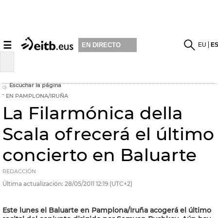
☰
EU
E
EN DIRECTO
Escuchar la página
EN PAMPLONA/IRUÑA
La Filarmónica della
Scala ofrecerá el último
concierto en Baluarte
REDACCIÓN
Última actualización:
28/05/2011
12:19
(UTC+2)
Este lunes el Baluarte en Pamplona/Iruña acogerá el último