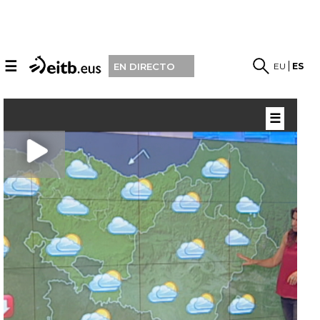
☰
EU
ES
EN DIRECTO
☰