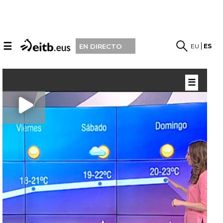
☰
EU
ES
EN DIRECTO
☰