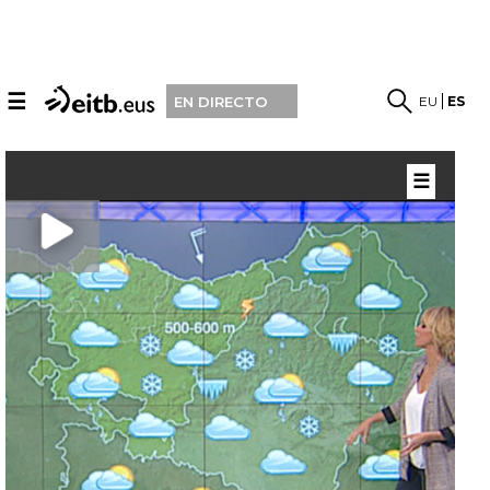
☰
EU
ES
EN DIRECTO
☰