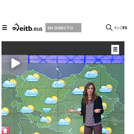
☰
EU
ES
EN DIRECTO
☰