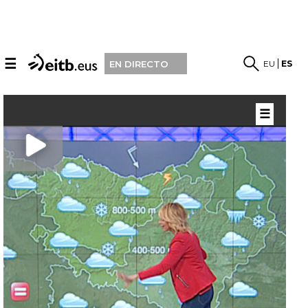
☰
EU
ES
EN DIRECTO
☰