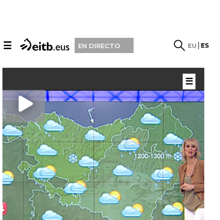
☰
EU
ES
EN DIRECTO
☰