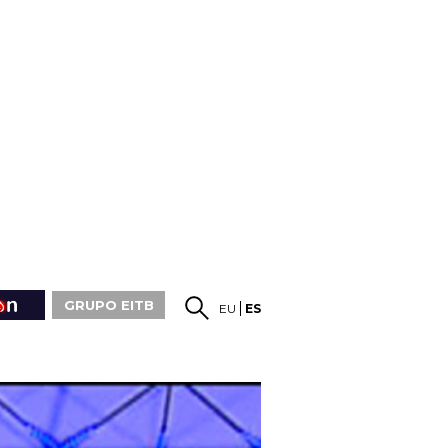
GRUPO EITB
EU
ES