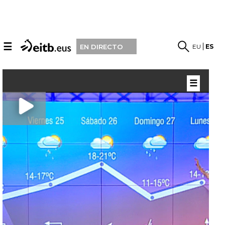
☰
EU
ES
EN DIRECTO
☰