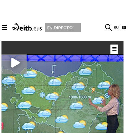
☰
EU
ES
EN DIRECTO
☰