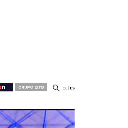
GRUPO EITB
EU
ES