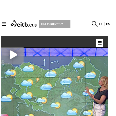
☰
EU
ES
EN DIRECTO
☰