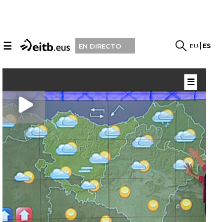
☰
EU
ES
EN DIRECTO
☰