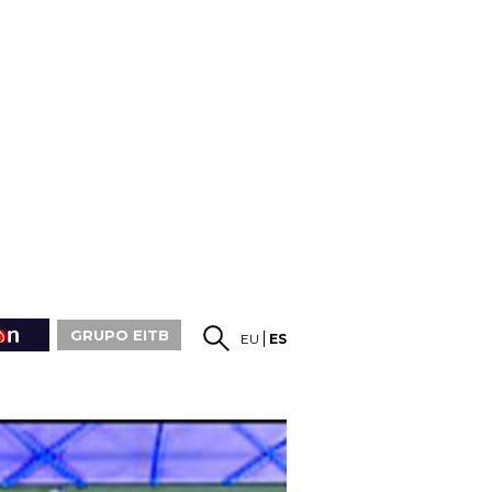
GRUPO EITB
EU
ES