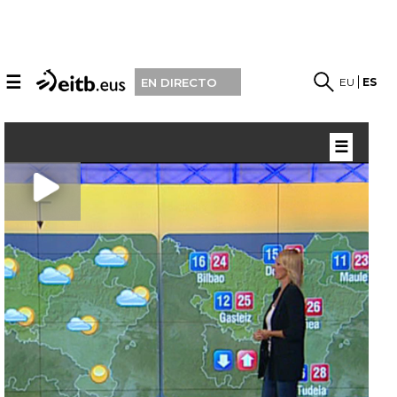
☰
EU
ES
EN DIRECTO
☰