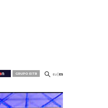
GRUPO EITB
EU
ES