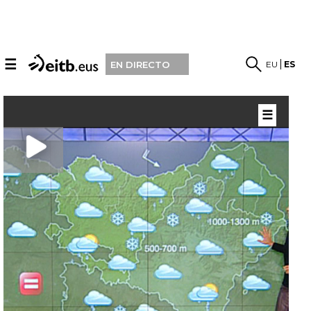
☰
EU
ES
EN DIRECTO
☰