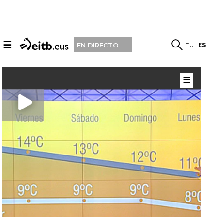
☰
EU
ES
EN DIRECTO
☰