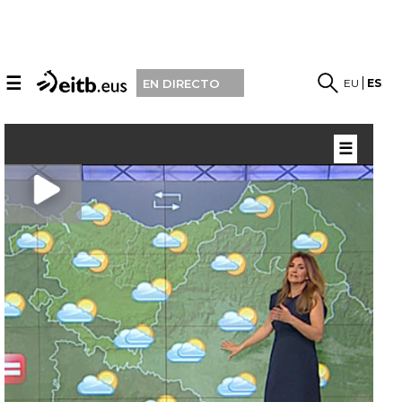
☰
EU
ES
EN DIRECTO
☰