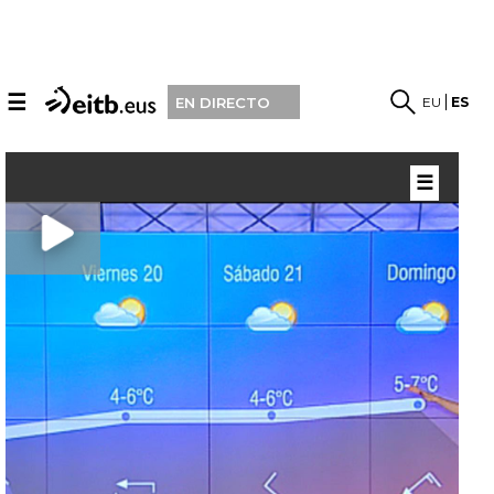
☰
EU
ES
EN DIRECTO
☰