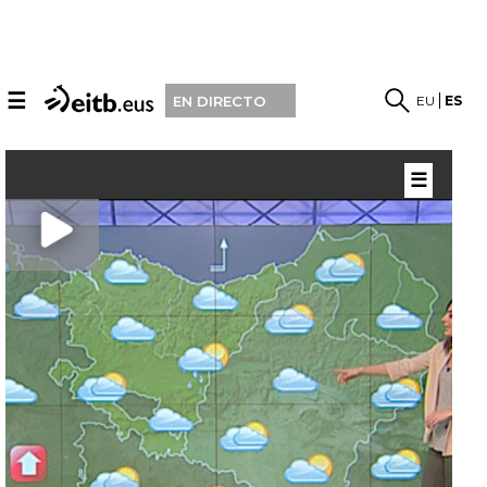
☰
EU
ES
EN DIRECTO
☰