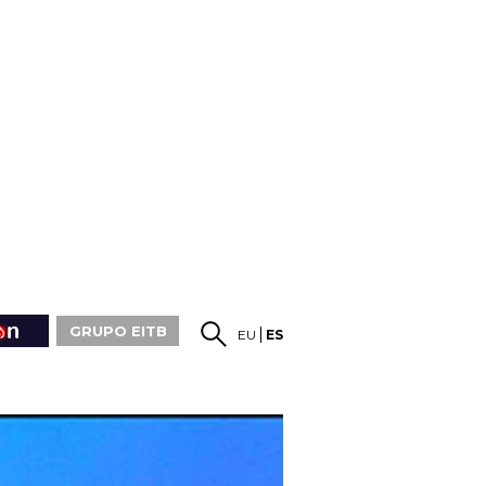
GRUPO EITB
EU
ES