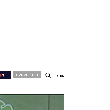
GRUPO EITB
EU
ES