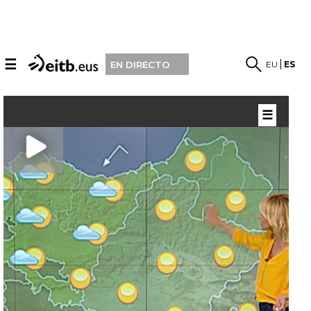
☰
EU
ES
EN DIRECTO
☰