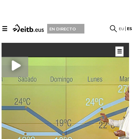
☰
EU
ES
EN DIRECTO
☰