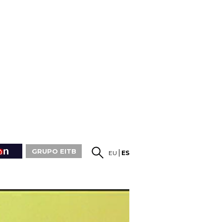
GRUPO EITB
EU
ES