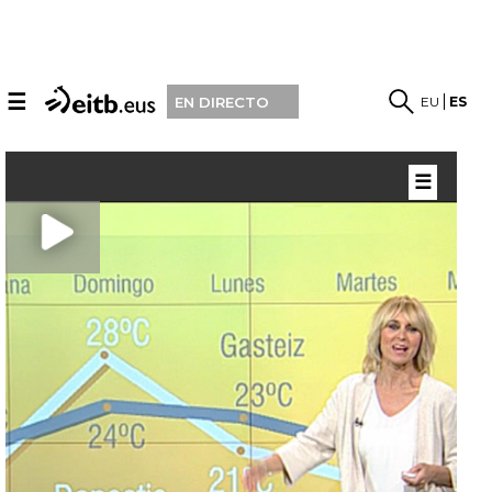
☰
EU
ES
EN DIRECTO
☰