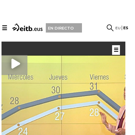
☰
EU
ES
EN DIRECTO
☰