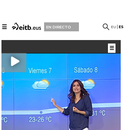
☰
EU
ES
EN DIRECTO
☰