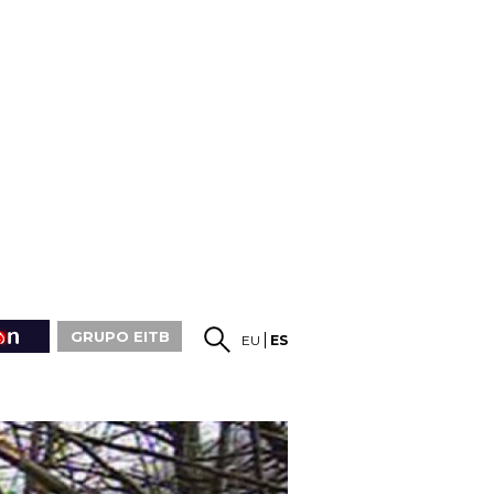
GRUPO EITB
EU
ES