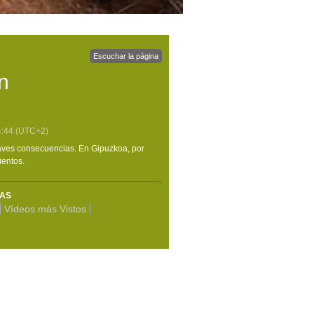
Escuchar la página
n
4:44
(UTC+2)
raves consecuencias. En Gipuzkoa, por
ientos.
MAS
Vídeos más Vistos