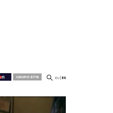
GRUPO EITB
EU
ES