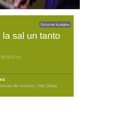
Escuchar la página
la sal un tanto
:55
(UTC+1)
MAS
oticias de museos
Alto Deba