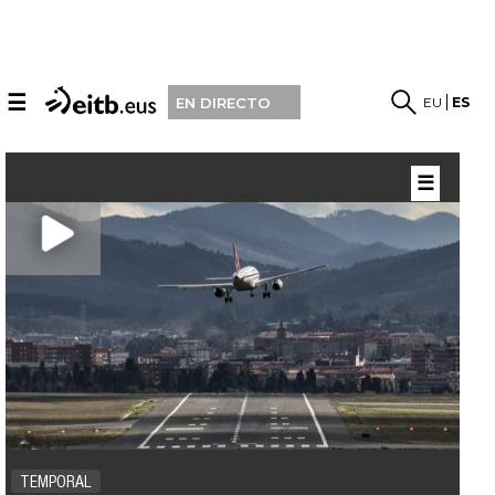
☰
EU
ES
EN DIRECTO
☰
TEMPORAL