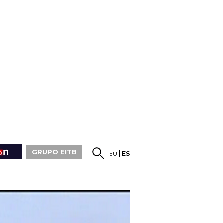
GRUPO EITB
EU
ES