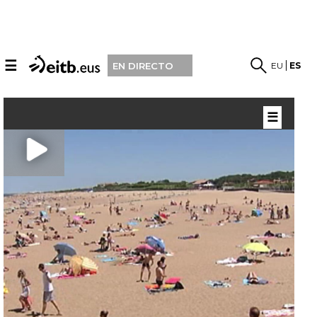
☰
EU
ES
EN DIRECTO
☰